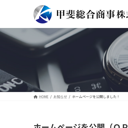
コ
ナ
ン
ビ
テ
ゲ
ン
ー
ツ
シ
へ
ョ
ス
ン
キ
に
ッ
移
プ
動
HOME
お知らせ
ホームページを公開しました！
ホームページを公開（Ｏ