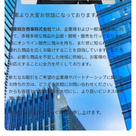
平素より大変お世話になっております。
甲斐総合商事株式会社
では、企業様および一般消費者様に向
けて、多種多様な商品の企画・開発・販売を行っております。
特にオンライン販売に強みを持ち、まだ世に知られていない
優れた商品を広くお届けすることを目指しています。私たち
は、必要な商品を不足した地域に供給し、お客様のニーズに
お応えすることに全力を尽くしております。
新たなお取引をご希望の企業様やパートナーシップに関心を
お持ちの方は、どうぞお気軽にお問い合わせください。これ
からも皆様との信頼関係を大切にし、より良いビジネスの実
現に努めてまいります。
今後ともどうぞよろしくお願い申し上げます。